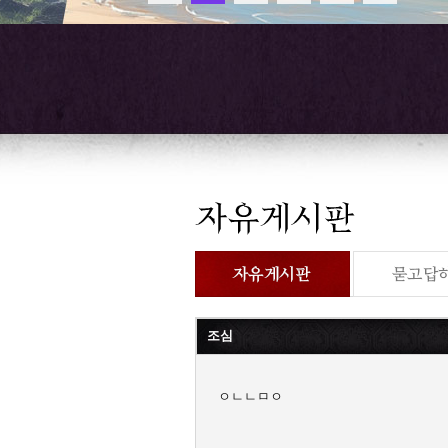
조심
ㅇㄴㄴㅁㅇ