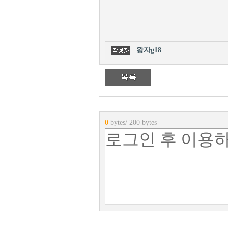
왕자g18
0
bytes/ 200 bytes