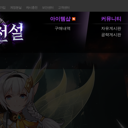
가입
계정분실
캐시충전
보안센터
고객센터
아이템샵
커뮤니티
구매내역
자유게시판
공략게시판