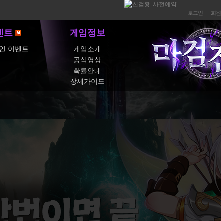
로그인
회원
벤트
게임정보
인 이벤트
게임소개
공식영상
확률안내
상세가이드